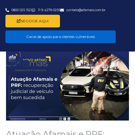
Ir
para
0800 025 1521
11 9 4279-0255
contato@afamais.com.br
o
NEGOCIE AQUI
conteúdo
Canal de apoio para clientes vulneráveis
Atuação Afamais e PRF: