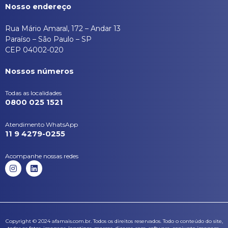
Nosso endereço
Rua Mário Amaral, 172 – Andar 13
Paraíso – São Paulo – SP
CEP 04002-020
Nossos números
Todas as localidades
0800 025 1521
Atendimento WhatsApp
11 9 4279-0255
Acompanhe nossas redes
I
L
n
i
s
n
t
k
a
e
g
d
r
i
a
n
Copyright © 2024 afamais.com.br. Todos os direitos reservados. Todo o conteúdo do site,