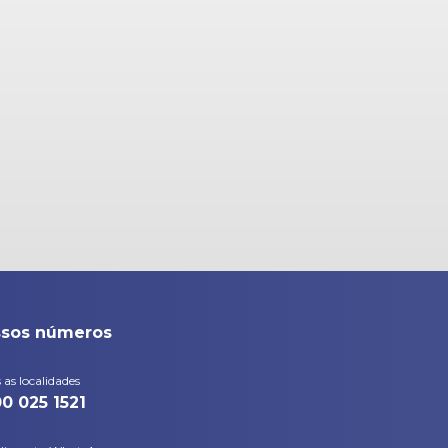
sos números
 as localidades
0 025 1521