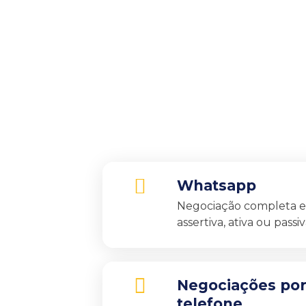
VIC
 mais humana das agentes digitais. Sua inteligência artifi
gociações com assertividade e resolução de ponta a pon
Conheça seus canais de atendimento:
Whatsapp
Negociação completa 
assertiva, ativa ou passiv
Negociações po
telefone