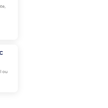
te,
C
l ou