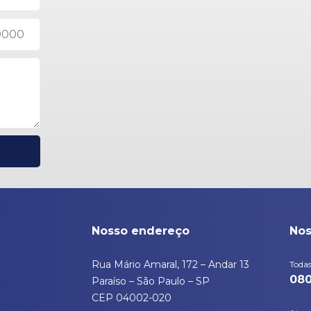
Nosso endereço
Nos
Rua Mário Amaral, 172 – Andar 13
Todas
080
Paraíso – São Paulo – SP
CEP 04002-020