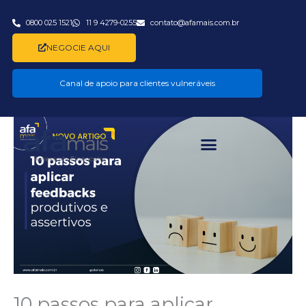
Ir
para
0800 025 1521
11 9 4279-0255
contato@afamais.com.br
o
NEGOCIE AQUI
conteúdo
Canal de apoio para clientes vulneráveis
10 passos para aplicar