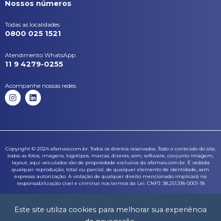
Nossos números
Todas as localidades
0800 025 1521
Atendimento WhatsApp
11 9 4279-0255
Acompanhe nossas redes
I
L
n
i
s
n
t
k
a
e
g
d
r
i
a
n
Copyright © 2024 afamais.com.br. Todos os direitos reservados. Todo o conteúdo do site,
m
todas as fotos, imagens, logotipos, marcas, dizeres, som, software, conjunto imagem,
layout, aqui veiculados são de propriedade exclusiva da afamais.com.br. É vedada
qualquer reprodução, total ou parcial, de qualquer elemento de identidade, sem
expressa autorização. A violação de qualquer direito mencionado implicará na
responsabilização cível e criminal nos termos da Lei. CNPJ: 38.251.318-0001-18
Foto de Diana.Grytsku, Vetor de Marcovector no Freepik. Imagem de starline no
Freepik. Imagem de pressfoto no Freepik. Imagem de lifeforstock no Freepik.
Este site utiliza cookies para melhorar sua experiência
Imagem de Freepik. Imagem de jcomp no Freepik. Imagem de shurkin_son no
Freepik. Imagem de rawpixel.com no Freepik.