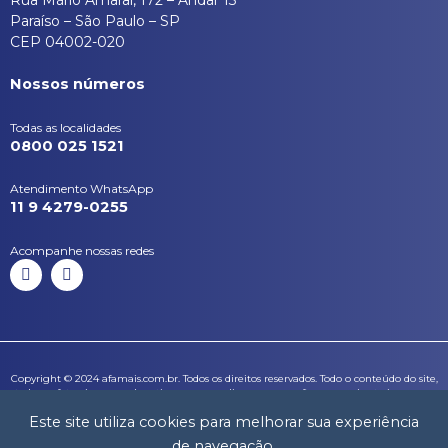
Paraíso – São Paulo – SP
CEP 04002-020
Nossos números
Todas as localidades
0800 025 1521
Atendimento WhatsApp
11 9 4279-0255
Acompanhe nossas redes
I
L
n
i
s
n
t
k
a
e
g
d
r
i
a
n
Copyright © 2024 afamais.com.br. Todos os direitos reservados. Todo o conteúdo do site,
m
todas as fotos, imagens, logotipos, marcas, dizeres, som, software, conjunto imagem,
layout, aqui veiculados são de propriedade exclusiva da afamais.com.br. É vedada
Este site utiliza cookies para melhorar sua experiência
qualquer reprodução, total ou parcial, de qualquer elemento de identidade, sem
expressa autorização. A violação de qualquer direito mencionado implicará na
de navegação.