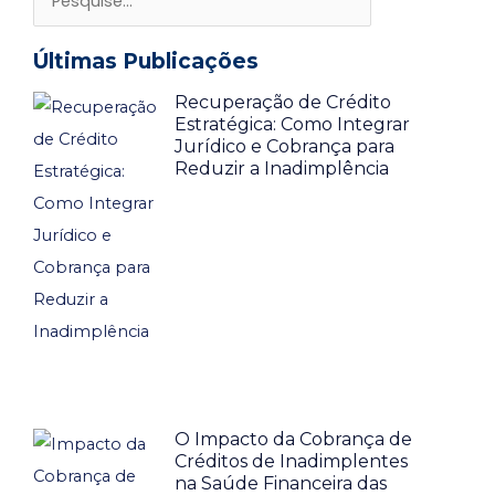
s
s
q
q
Últimas Publicações
u
u
Recuperação de Crédito
i
i
Estratégica: Como Integrar
Jurídico e Cobrança para
s
s
Reduzir a Inadimplência
a
a
r
r
O Impacto da Cobrança de
Créditos de Inadimplentes
na Saúde Financeira das