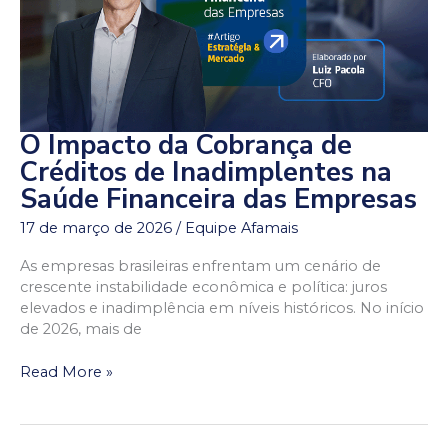
O Impacto da Cobrança de
O
Impacto
Créditos de Inadimplentes na
da
Saúde Financeira das Empresas
Cobrança
de
17 de março de 2026
/
Equipe Afamais
Créditos
As empresas brasileiras enfrentam um cenário de
de
crescente instabilidade econômica e política: juros
Inadimplentes
elevados e inadimplência em níveis históricos. No início
na
de 2026, mais de
Saúde
Financeira
das
Read More »
Empresas