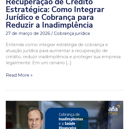
Recuperação de Crédito
Recuperação
de
Estratégica: Como Integrar
Crédito
Jurídico e Cobrança para
Estratégica:
Reduzir a Inadimplência
Como
Integrar
27 de março de 2026
/
Cobrança jurídica
Jurídico
e
Entenda como integrar estratégia de cobrança e
Cobrança
atuação jurídica para aumentar a recuperação de
para
crédito, reduzir inadimplência e proteger sua empresa
Reduzir
legalmente. Em um cenário […]
a
Inadimplência
Read More »