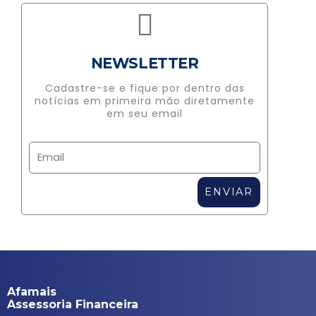
NEWSLETTER
Cadastre-se e fique por dentro das
notícias em primeira mão diretamente
em seu e
mail
E
m
ENVIAR
a
i
l
Afamais
Assessoria Financeira